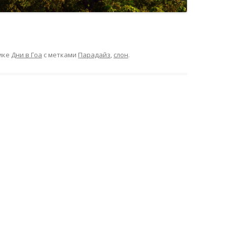
ике
Дни в Гоа
с метками
Парадайз
,
слон
.