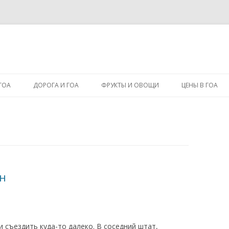
Перейти к содержимому
ГОА
ДОРОГА И ГОА
ФРУКТЫ И ОВОЩИ
ЦЕНЫ В ГОА
он
и съездить куда-то далеко. В соседний штат,